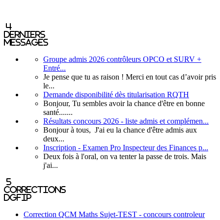
4
derniers
messages
Groupe admis 2026 contrôleurs OPCO et SURV +
Entré...
Je pense que tu as raison ! Merci en tout cas d’avoir pris
le...
Demande disponibilité dès titularisation RQTH
Bonjour, Tu sembles avoir la chance d'être en bonne
santé.......
Résultats concours 2026 - liste admis et complémen...
Bonjour à tous, J'ai eu la chance d'être admis aux
deux...
Inscription - Examen Pro Inspecteur des Finances p...
Deux fois à l'oral, on va tenter la passe de trois. Mais
j'ai...
5
corrections
DGFIP
Correction QCM Maths Sujet-TEST - concours controleur