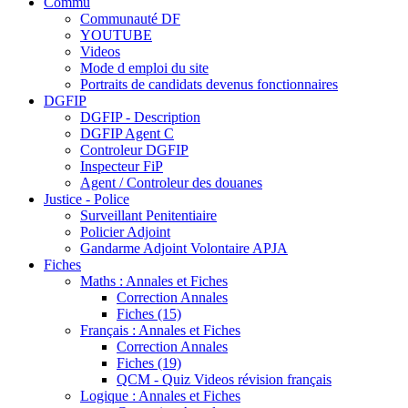
Commu
Communauté DF
YOUTUBE
Videos
Mode d emploi du site
Portraits de candidats devenus fonctionnaires
DGFIP
DGFIP - Description
DGFIP Agent C
Controleur DGFIP
Inspecteur FiP
Agent / Controleur des douanes
Justice - Police
Surveillant Penitentiaire
Policier Adjoint
Gandarme Adjoint Volontaire APJA
Fiches
Maths : Annales et Fiches
Correction Annales
Fiches (15)
Français : Annales et Fiches
Correction Annales
Fiches (19)
QCM - Quiz Videos révision français
Logique : Annales et Fiches