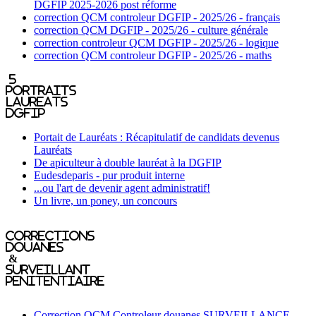
DGFIP 2025-2026 post réforme
correction QCM controleur DGFIP - 2025/26 - français
correction QCM DGFIP - 2025/26 - culture générale
correction controleur QCM DGFIP - 2025/26 - logique
correction QCM controleur DGFIP - 2025/26 - maths
5
portraits
laureats
DGFIP
Portait de Lauréats : Récapitulatif de candidats devenus
Lauréats
De apiculteur à double lauréat à la DGFIP
Eudesdeparis - pur produit interne
...ou l'art de devenir agent administratif!
Un livre, un poney, un concours
Corrections
Douanes
&
Surveillant
penitentiaire
Correction QCM Controleur douanes SURVEILLANCE -