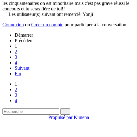
les cinquantenaires on est minoritaire mais c'est pas grave réussi le
concours et tu seras fière de toi!!
Les utilisateur(s) suivant ont remercié:
Yonji
Connexion
ou
Créer un compte
pour participer à la conversation.
Démarrer
Précédent
1
2
3
4
Suivant
Fin
1
2
3
4
Propulsé par
Kunena