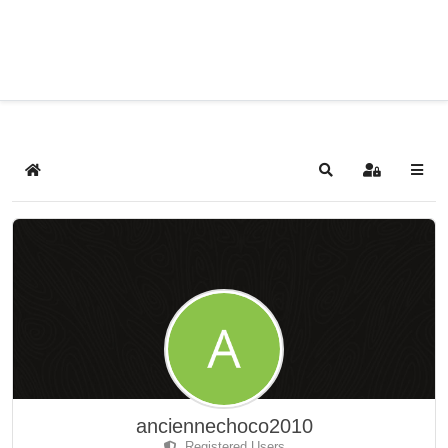
Home
Search
Sign In
anciennechoco2010
Registered Users