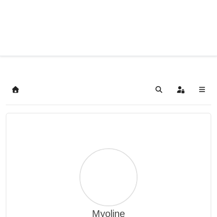
Home
Search
Sign In
Myoline